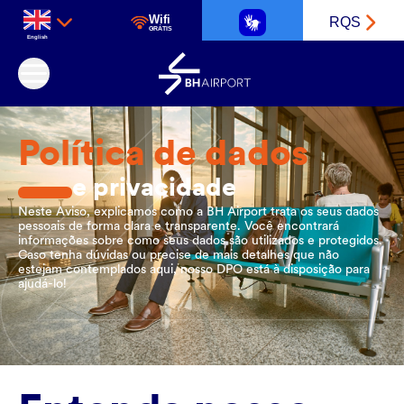
Wifi
RQS
GRÁTIS
English
Belo Horizonte International Airport
Política de dados
e privacidade
Neste Aviso, explicamos como a BH Airport trata os seus dados
pessoais de forma clara e transparente. Você encontrará
informações sobre como seus dados são utilizados e protegidos.
Caso tenha dúvidas ou precise de mais detalhes que não
estejam contemplados aqui, nosso DPO está à disposição para
ajudá-lo!