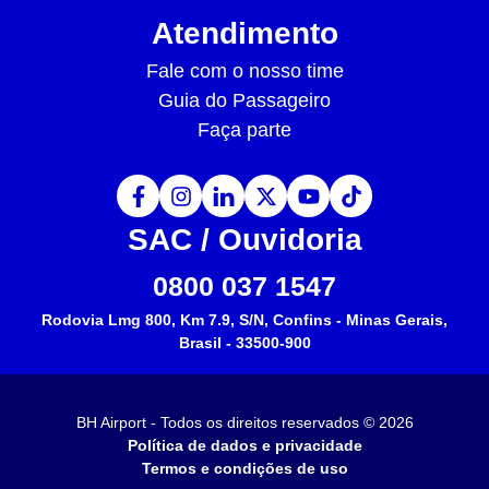
Atendimento
Fale com o nosso time
Guia do Passageiro
Faça parte
SAC / Ouvidoria
0800 037 1547
Rodovia Lmg 800, Km 7.9, S/N, Confins - Minas Gerais,
Brasil - 33500-900
BH Airport -
Todos os direitos reservados
©
2026
Política de dados e privacidade
Termos e condições de uso