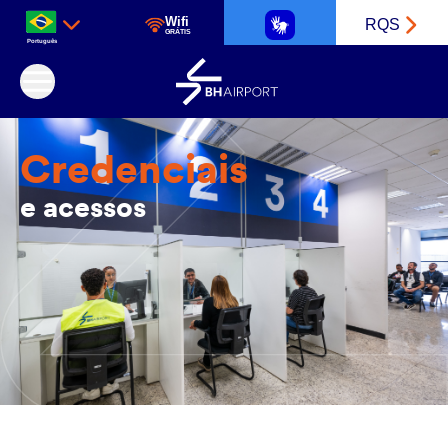
Wifi
RQS
GRÁTIS
Português
Aeroporto Internacional de Belo Horizonte
Credenciais
e acessos