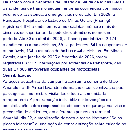
De acordo com a Secretaria de Estado de Saúde de Minas Gerais,
os acidentes de trânsito seguem entre as ocorrências com maior
volume de assistência a emergências no estado. Em 2025, a
Fundação Hospitalar do Estado de Minas Gerais (Fhemig)
registrou 6.876 atendimentos a motocicletas, número mais de
cinco vezes superior ao de pedestres atendidos no mesmo
período. Até 30 de abril de 2026, a Fhemig contabilizou 2.174
atendimentos a motociclistas, 391 a pedestres, 341 a ocupantes de
automóveis, 134 a usuários de ônibus e 44 a ciclistas. Em Minas
Gerais, entre janeiro de 2025 e fevereiro de 2026, foram
registradas 32.919 internações por acidentes de transporte, das
quais 17.805 envolveram ocupantes de motocicletas.
Sensibilização
As ações educativas da campanha abriram a semana do Maio
Amarelo no BH Airport levando informação e conscientização para
passageiros, motoristas, visitantes e toda a comunidade
aeroportuária. A programação inclui blitz e intervenções de
sensibilização sobre responsabilidade com a segurança nas vias e
prevenção de acidentes, em diferentes pontos do terminal.
Amanhã, dia 22, a mobilização destaca o teatro itinerante “Se as
placas falassem” e uma ação de conscientização sobre cuidado no
trânsito e uso do celular.