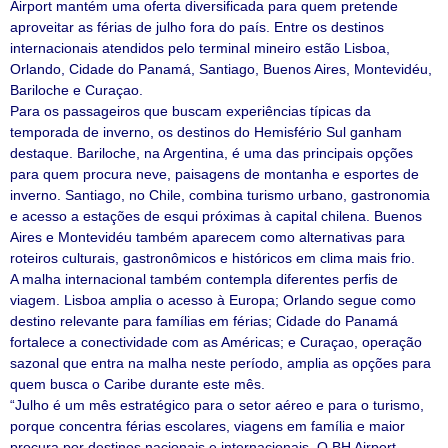
Airport mantém uma oferta diversificada para quem pretende
aproveitar as férias de julho fora do país. Entre os destinos
internacionais atendidos pelo terminal mineiro estão Lisboa,
Orlando, Cidade do Panamá, Santiago, Buenos Aires, Montevidéu,
Bariloche e Curaçao.
Para os passageiros que buscam experiências típicas da
temporada de inverno, os destinos do Hemisfério Sul ganham
destaque. Bariloche, na Argentina, é uma das principais opções
para quem procura neve, paisagens de montanha e esportes de
inverno. Santiago, no Chile, combina turismo urbano, gastronomia
e acesso a estações de esqui próximas à capital chilena. Buenos
Aires e Montevidéu também aparecem como alternativas para
roteiros culturais, gastronômicos e históricos em clima mais frio.
A malha internacional também contempla diferentes perfis de
viagem. Lisboa amplia o acesso à Europa; Orlando segue como
destino relevante para famílias em férias; Cidade do Panamá
fortalece a conectividade com as Américas; e Curaçao, operação
sazonal que entra na malha neste período, amplia as opções para
quem busca o Caribe durante este mês.
“Julho é um mês estratégico para o setor aéreo e para o turismo,
porque concentra férias escolares, viagens em família e maior
procura por destinos nacionais e internacionais. O BH Airport