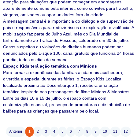
atenção para situações que podem começar em abordagens
aparentemente comuns pela internet, como convites para trabalho,
viagens, amizades ou oportunidades fora da cidade.
A mensagem central é a importância do diálogo e da supervisão de
pais e responsáveis para reduzir riscos de exploração e violência. A
mobilização faz parte do Julho Azul, mês do Dia Mundial de
Enfrentamento ao Tráfico de Pessoas, celebrado em 30 de julho.
Casos suspeitos ou violações de direitos humanos podem ser
denunciados pelo Disque 100, canal gratuito que funciona 24 horas
por dia, todos os dias da semana.
Espaço Kids terá ação temática com Minions
Para tornar a experiência das famílias ainda mais acolhedora,
divertida e especial durante as férias, o Espaço Kids Localiza,
localizado próximo ao Desembarque 1, receberá uma ação
temática inspirada nos personagens do filme Minions & Monstros.
Entre os dias 10 e 15 de julho, o espaço contará com
customização especial, presença de promotoras e distribuição de
balões para as crianças que passarem pelo local.
Anterior
1
2
3
4
5
6
7
8
9
10
11
12