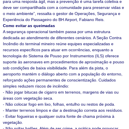
para uma resposta ágil, mas a prevenção é uma tarefa coletiva e
deve ser compartilhada com a comunidade para preservar vidas e
o meio ambiente”, ressalta o gestor de Operações, Segurança e
Experiência do Passageiro do BH Airport, Fabiano Reis.
Como evitar as queimadas
A segurança operacional também passa por uma estrutura
dedicada ao atendimento de diferentes cenários. A Seção Contra
Incêndio do terminal mineiro reúne equipes especializadas e
recursos específicos para atuar em ocorrências, enquanto a
tecnologia do Sistema de Pouso por Instrumentos (ILS) oferece
suporte às aeronaves em procedimentos de aproximação e pouso
sob condições de baixa visibilidade. Para além da pista, o
aeroporto mantém o diálogo aberto com a população do entorno,
reforçando ações permanentes de conscientização. Cuidados
simples reduzem riscos de incêndio:
- Não jogar bitucas de cigarro em terrenos, margens de vias ou
áreas com vegetação seca.
- Não colocar fogo em lixo, folhas, entulho ou restos de poda.
- Manter terrenos limpos e dar a destinação correta aos resíduos.
- Evitar fogueiras e qualquer outra fonte de chama próxima à
vegetação.
- Não soltar balões. Além de ser crime, a prática pode provocar