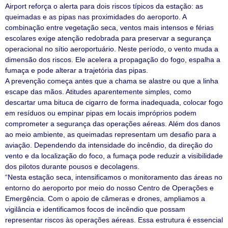
Airport reforça o alerta para dois riscos típicos da estação: as
queimadas e as pipas nas proximidades do aeroporto. A
combinação entre vegetação seca, ventos mais intensos e férias
escolares exige atenção redobrada para preservar a segurança
operacional no sítio aeroportuário. Neste período, o vento muda a
dimensão dos riscos. Ele acelera a propagação do fogo, espalha a
fumaça e pode alterar a trajetória das pipas.
A prevenção começa antes que a chama se alastre ou que a linha
escape das mãos. Atitudes aparentemente simples, como
descartar uma bituca de cigarro de forma inadequada, colocar fogo
em resíduos ou empinar pipas em locais impróprios podem
comprometer a segurança das operações aéreas. Além dos danos
ao meio ambiente, as queimadas representam um desafio para a
aviação. Dependendo da intensidade do incêndio, da direção do
vento e da localização do foco, a fumaça pode reduzir a visibilidade
dos pilotos durante pousos e decolagens.
“Nesta estação seca, intensificamos o monitoramento das áreas no
entorno do aeroporto por meio do nosso Centro de Operações e
Emergência. Com o apoio de câmeras e drones, ampliamos a
vigilância e identificamos focos de incêndio que possam
representar riscos às operações aéreas. Essa estrutura é essencial