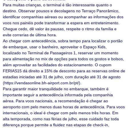
Para muitas crianças, o terminal é tão interessante quanto o
destino. Observar pousos e decolagens no Terraço Panorâmico,
identificar companhias aéreas ou acompanhar as informações dos
voos nos painéis pode transformar a espera em entretenimento.
Chegue cedo, dê valor às pausas, respeite o ritmo da família e
evite correrias de última hora.
Ao chegar com antecedência, sobra tempo para localizar o portão
de embarque, usar o banheiro, aproveitar o Espaço Kids,
localizado no Terminal de Passageiros 1, reservar um momento
para alimentação no mix de opções para todos os gostos e bolsos,
além aproveitar as facilidades do estacionamento. O cupom
FERIAS15 dá direito a 15% de desconto para as reservas online de
estadias iniciadas até 31 de julho, com duração até 31 de agosto
(https://vendasonline.bh-airport.com.br/pt/).
Para garantir maior tranquilidade no embarque, também é
importante seguir a antecedência informada pela companhia
aérea. Para voos nacionais, a recomendação é chegar ao
aeroporto com pelo menos duas horas de antecedência. Para voos
internacionais, o ideal é chegar com pelo menos três horas. Em
alta temporada, como nas férias de julho, esse cuidado faz toda
diferença porque permite a fluidez nas etapas de check-in,