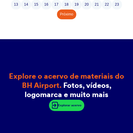
13
14
15
16
17
18
19
20
21
22
23
Próximo
Explore o acervo de materiais do
BH Airport.
Fotos, vídeos,
logomarca e muito mais
Explorar acervo