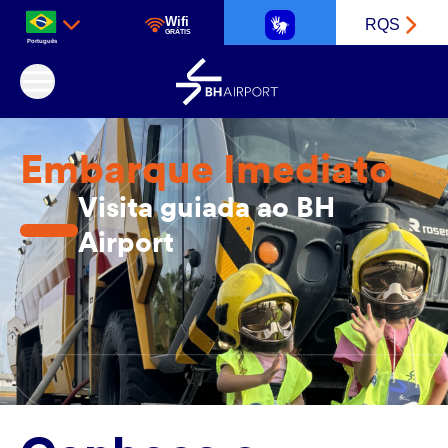
Wifi
RQS
GRÁTIS
Português
Aeroporto Internacional de Belo Horizonte
Embarque Imediato
Visita guiada ao BH
Airport