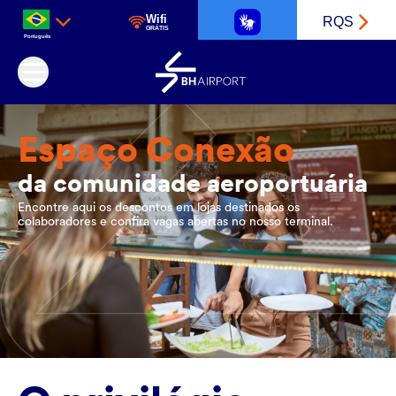
Wifi
RQS
GRÁTIS
Português
Aeroporto Internacional de Belo Horizonte
Espaço Conexão
da comunidade aeroportuária
Encontre aqui os descontos em lojas destinados os
colaboradores e confira vagas abertas no nosso terminal.