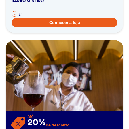
BARÃO MINEIRO
24h
Conhecer a loja
até
20%
de desconto