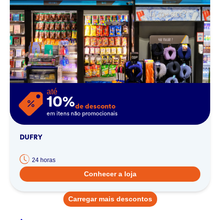
até
10%
de desconto
em itens não promocionais
DUFRY
24 horas
Conhecer a loja
Carregar mais descontos