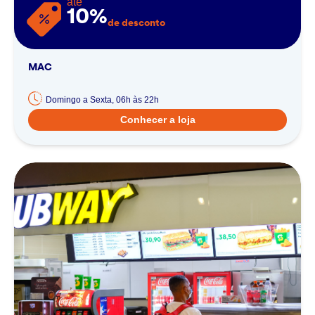
até
10%
de desconto
MAC
Domingo a Sexta, 06h às 22h
Conhecer a loja